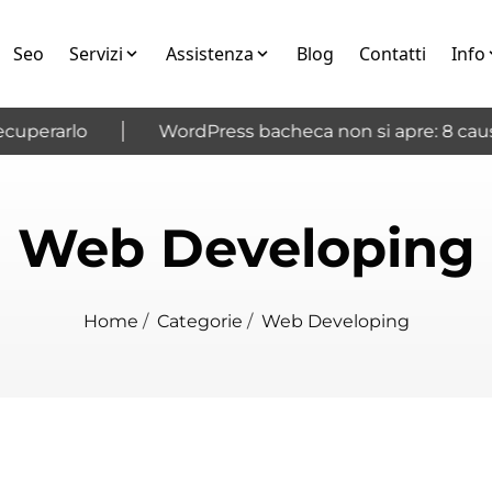
Seo
Servizi
Assistenza
Blog
Contatti
Info
perarlo
WordPress bacheca non si apre: 8 cause 
Web Developing
Home
/
Categorie
/
Web Developing