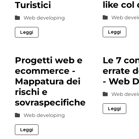
like col 
Turistici
Web devel
Web developing
Leggi
Leggi
Progetti web e
Le 7 con
ecommerce -
errate d
Mappatura dei
- Web D
rischi e
Web devel
sovraspecifiche
Leggi
Web developing
Leggi