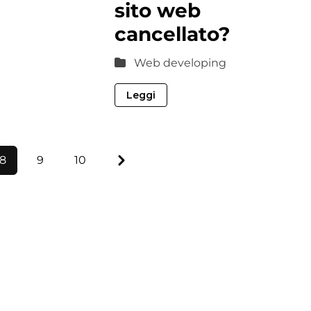
sito web
cancellato?
Web developing
Leggi
Next
8
9
10