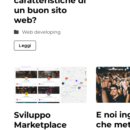
caratteristiche di
un buon sito
web?
Web developing
Leggi
E noi i
Sviluppo
che me
Marketplace