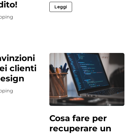
dito!
Leggi
oping
vinzioni
ei clienti
esign
oping
Cosa fare per
recuperare un