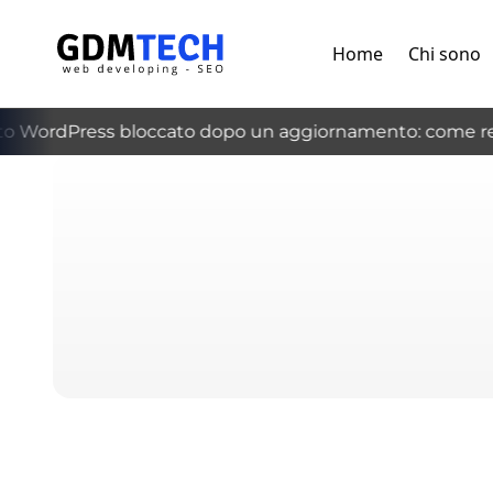
Home
Chi sono
 WordPress bloccato dopo un aggiornamento: come recu
‹