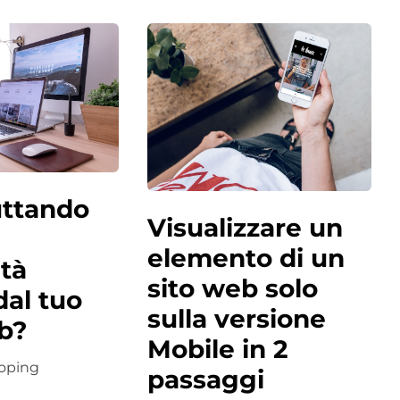
uttando
Visualizzare un
elemento di un
ità
sito web solo
dal tuo
sulla versione
b?
Mobile in 2
oping
passaggi