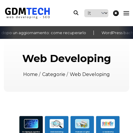
theme switche
o un aggiornamento: come recuperarlo
WordPress bacheca no
‹
›
Web Developing
Home
/
Categorie
/
Web Developing