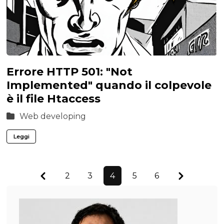
Errore HTTP 501: "Not
Implemented" quando il colpevole
è il file Htaccess
Web developing
Leggi
Previous
Next
2
3
4
5
6