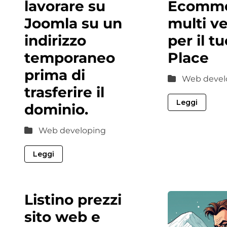
lavorare su
Ecomm
Joomla su un
multi v
indirizzo
per il t
temporaneo
Place
prima di
Web devel
trasferire il
Leggi
dominio.
Web developing
Leggi
Listino prezzi
sito web e