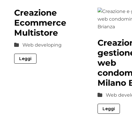
Creazione
Ecommerce
Multistore
Creazio
Web developing
gestione
Leggi
web
condomi
Milano 
Web devel
Leggi