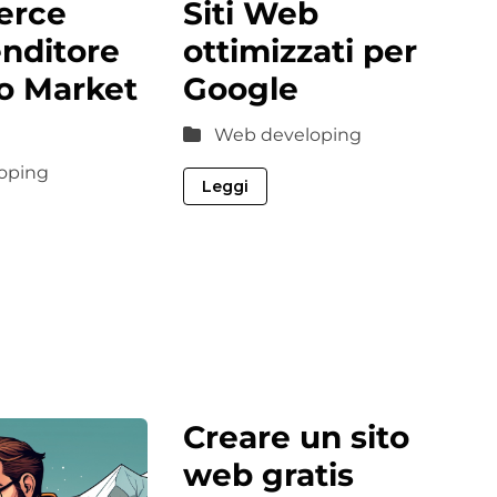
erce
Siti Web
enditore
ottimizzati per
uo Market
Google
Web developing
oping
Leggi
Creare un sito
web gratis