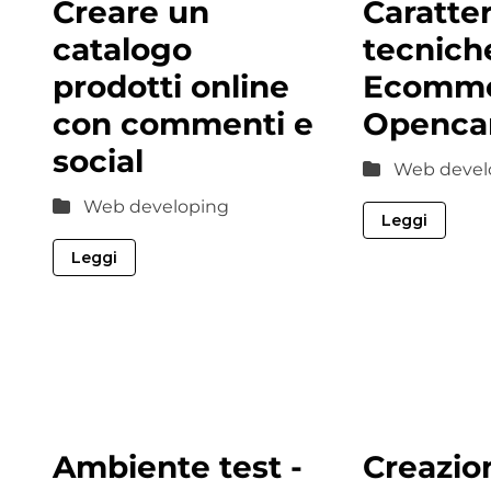
Creare un
Caratter
catalogo
tecnich
prodotti online
Ecomme
con commenti e
Openca
social
Web devel
Web developing
Leggi
Leggi
Ambiente test -
Creazio