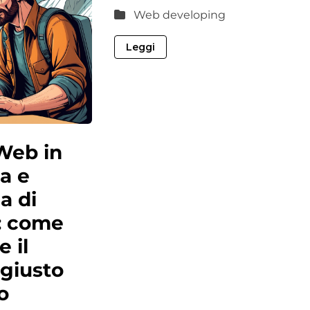
Web developing
Leggi
 Web in
na e
a di
: come
e il
 giusto
o