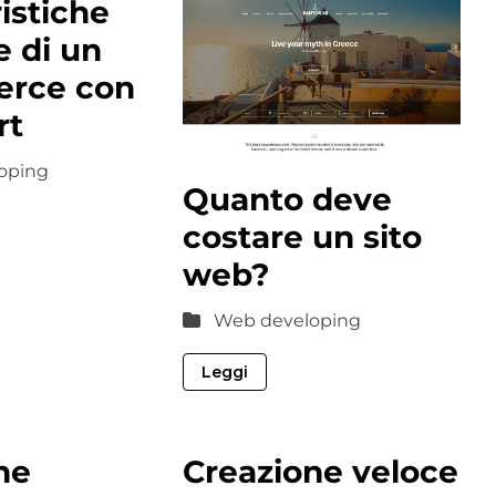
istiche
e di un
rce con
rt
oping
Quanto deve
costare un sito
web?
Web developing
Leggi
ne
Creazione veloce