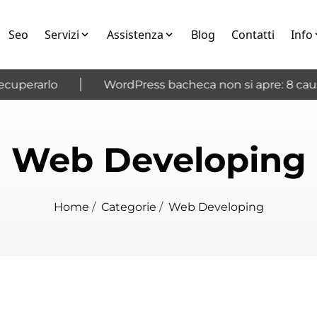
Seo
Servizi
Assistenza
Blog
Contatti
Info
uperarlo
WordPress bacheca non si apre: 8 cause 
Web Developing
Home
/
Categorie
/
Web Developing