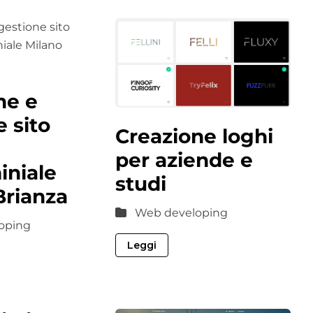
ne e
 sito
Creazione loghi
per aziende e
niale
studi
Brianza
Web developing
oping
Leggi