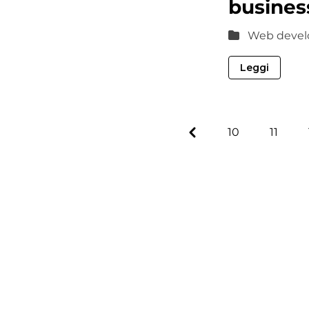
busines
Web devel
Leggi
Previous
10
11