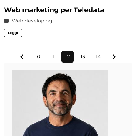
Web marketing per Teledata
Web developing
Leggi
Previous
Next
10
11
12
13
14