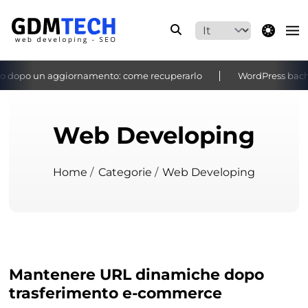
theme switche
 dopo un aggiornamento: come recuperarlo
WordPress bacheca 
‹
›
Web Developing
Home
/
Categorie
/
Web Developing
Mantenere URL dinamiche dopo
trasferimento e-commerce