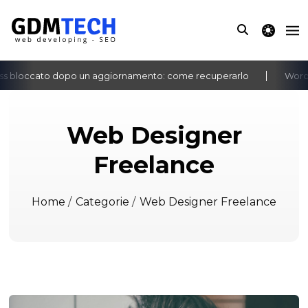
theme switche
 bloccato dopo un aggiornamento: come recuperarlo
WordPre
‹
›
Web Designer
Freelance
Home
/
Categorie
/
Web Designer Freelance