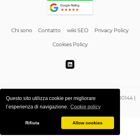
Chi sono
Contatto
wiki SEO
Privacy Policy
Cookies Policy
Gdmtech Web Developing e SEO | PI 00865500144 |
Questo sito utilizza cookie per migliorare
CF DMEGZN73A10F205M
l’esperienza di navigazione.
Cookie policy
Rifiuta
Allow cookies