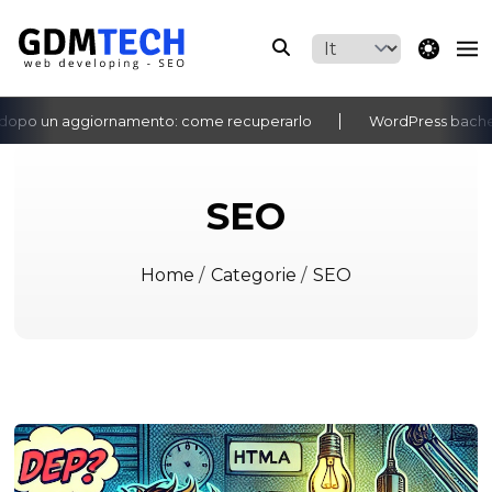
theme switche
 un aggiornamento: come recuperarlo
WordPress bacheca non
‹
›
SEO
Home
/
Categorie
/
SEO