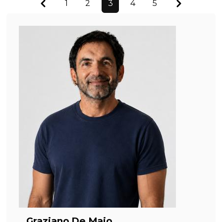
Previous
Next
1
2
3
4
5
Graziano De Maio