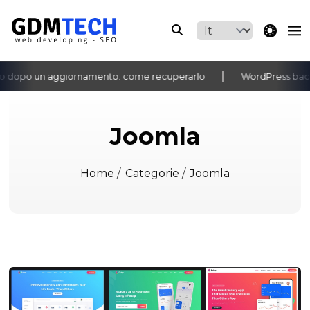
theme switche
opo un aggiornamento: come recuperarlo
WordPress bacheca 
‹
›
Joomla
Home
/
Categorie
/
Joomla