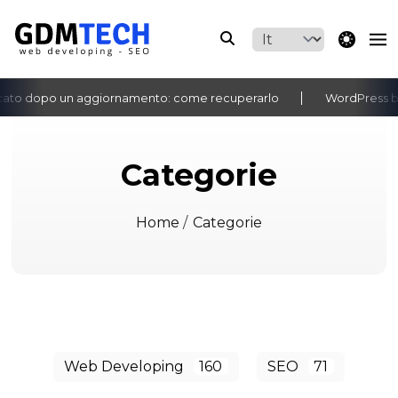
theme switche
cato dopo un aggiornamento: come recuperarlo
WordPress ba
‹
›
Categorie
Home
/
Categorie
Web Developing
160
SEO
71