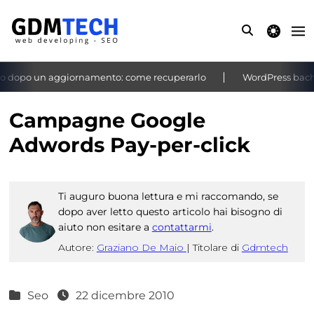
theme switche
 dopo un aggiornamento: come recuperarlo
WordPress bacheca
‹
›
Campagne Google
Adwords Pay-per-click
Ti auguro buona lettura e mi raccomando, se
dopo aver letto questo articolo hai bisogno di
aiuto non esitare a
contattarmi
.
Autore:
Graziano De Maio
|
Titolare di
Gdmtech
Seo
22 dicembre 2010