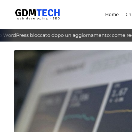
Home
Ch
WordPress bloccato dopo un aggiornamento: come recup
‹