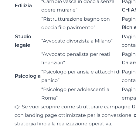
“Cambio vasca in doccia senza
Pagina
Edilizia
opere murarie”
CHIA
“Ristrutturazione bagno con
Pagin
doccia filo pavimento”
Richi
Studio
Pagin
“Avvocato divorzista a Milano”
legale
conta
“Avvocato penalista per reati
Pagina
finanziari”
Chiam
“Psicologo per ansia e attacchi di
Pagin
Psicologia
panico”
conta
“Psicologo per adolescenti a
Pagin
Roma”
empa
👉 Se vuoi scoprire come strutturare campagne
G
con landing page ottimizzate per la conversione,
strategia fino alla realizzazione operativa.