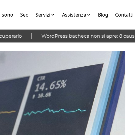
i sono
Seo
Servizi
Assistenza
Blog
Contatti
erarlo
WordPress bacheca non si apre: 8 cause e