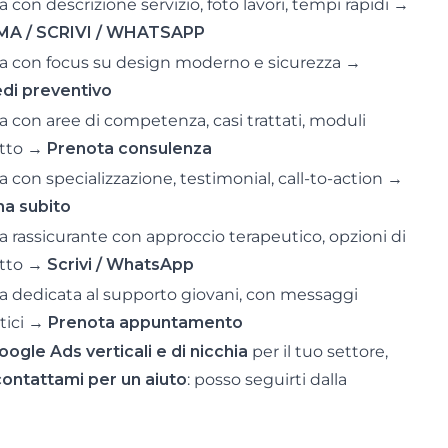
 con descrizione servizio, foto lavori, tempi rapidi →
MA / SCRIVI / WHATSAPP
a con focus su design moderno e sicurezza →
edi preventivo
a con aree di competenza, casi trattati, moduli
tto →
Prenota consulenza
 con specializzazione, testimonial, call-to-action →
a subito
a rassicurante con approccio terapeutico, opzioni di
tto →
Scrivi / WhatsApp
a dedicata al supporto giovani, con messaggi
tici →
Prenota appuntamento
oogle Ads verticali e di nicchia
per il tuo settore,
contattami per un aiuto
: posso seguirti dalla