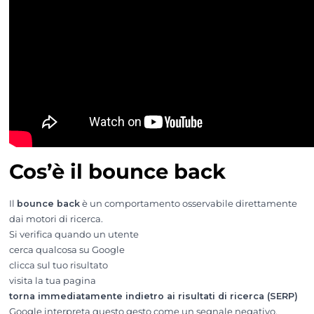
Cos’è il bounce back
Il
bounce back
è un comportamento osservabile direttamente
dai motori di ricerca.
Si verifica quando un utente
cerca qualcosa su Google
clicca sul tuo risultato
visita la tua pagina
torna immediatamente indietro ai risultati di ricerca (SERP)
Google interpreta questo gesto come un segnale negativo,