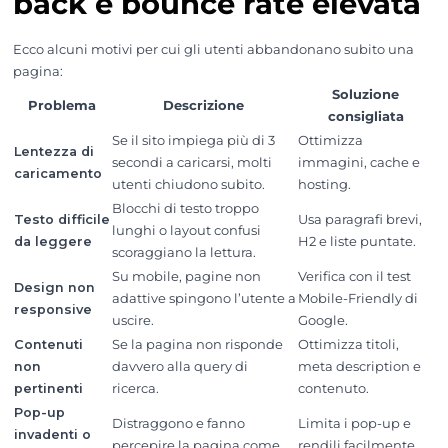
back e bounce rate elevata
Ecco alcuni motivi per cui gli utenti abbandonano subito una
pagina:
Soluzione
Problema
Descrizione
consigliata
Se il sito impiega più di 3
Ottimizza
Lentezza di
secondi a caricarsi, molti
immagini, cache e
caricamento
utenti chiudono subito.
hosting.
Blocchi di testo troppo
Testo difficile
Usa paragrafi brevi,
lunghi o layout confusi
da leggere
H2 e liste puntate.
scoraggiano la lettura.
Su mobile, pagine non
Verifica con il test
Design non
adattive spingono l’utente a
Mobile-Friendly di
responsive
uscire.
Google.
Contenuti
Se la pagina non risponde
Ottimizza titoli,
non
davvero alla query di
meta description e
pertinenti
ricerca.
contenuto.
Pop-up
Distraggono e fanno
Limita i pop-up e
invadenti o
percepire la pagina come
rendili facilmente