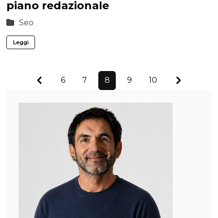
piano redazionale
Seo
Leggi
Previous
Next
6
7
8
9
10