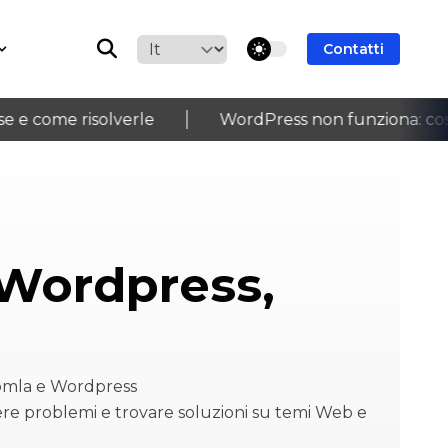
theme switcher
Contatti
 come risolverle
WordPress non funziona: cosa c
›
Wordpress,
oomla e Wordpress
ere problemi e trovare soluzioni su temi Web e