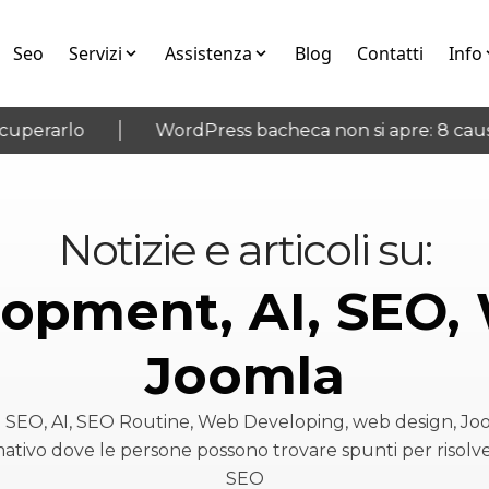
Seo
Servizi
Assistenza
Blog
Contatti
Info
erarlo
WordPress bacheca non si apre: 8 cause e
Notizie e articoli su:
opment, AI, SEO, 
Joomla
su SEO, AI, SEO Routine, Web Developing, web design, J
ativo dove le persone possono trovare spunti per risolv
SEO