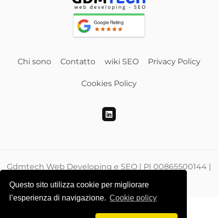
Chi sono
Contatto
wiki SEO
Privacy Policy
Cookies Policy
Gdmtech Web Developing e SEO | PI 00865500144 |
CF DMEGZN73A10F205M
Questo sito utilizza cookie per migliorare
l’esperienza di navigazione.
Cookie policy