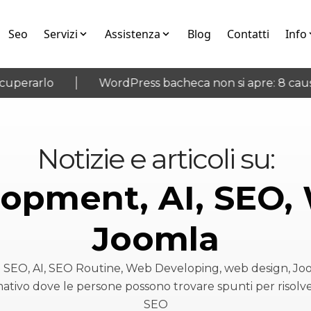
Seo
Servizi
Assistenza
Blog
Contatti
Info
erarlo
WordPress bacheca non si apre: 8 cause e 
Notizie e articoli su:
opment, AI, SEO, 
Joomla
su SEO, AI, SEO Routine, Web Developing, web design, J
ativo dove le persone possono trovare spunti per risolv
SEO