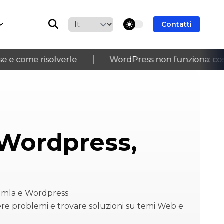
theme switcher
Contatti
come risolverle
WordPress non funziona: cosa co
›
Wordpress,
oomla e Wordpress
ere problemi e trovare soluzioni su temi Web e