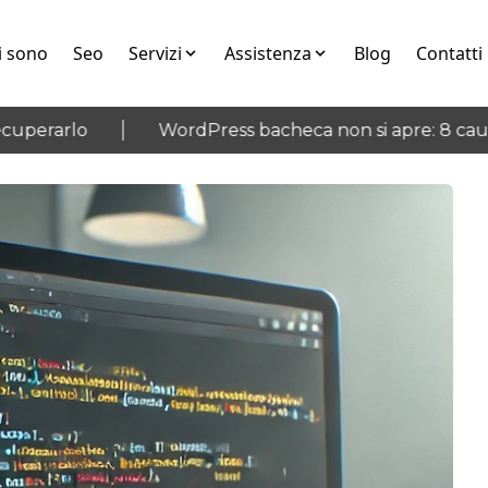
i sono
Seo
Servizi
Assistenza
Blog
Contatti
erarlo
WordPress bacheca non si apre: 8 cause e