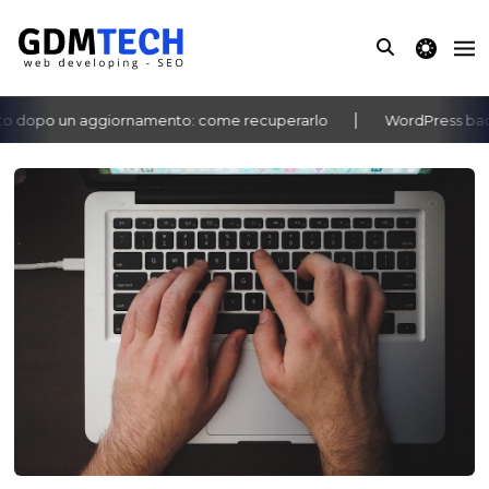
theme switche
 dopo un aggiornamento: come recuperarlo
WordPress bachec
‹
›