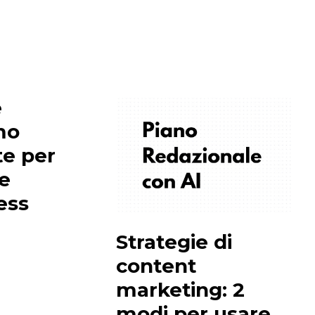
e
mo
e per
e
ess
Strategie di
content
marketing: 2
modi per usare