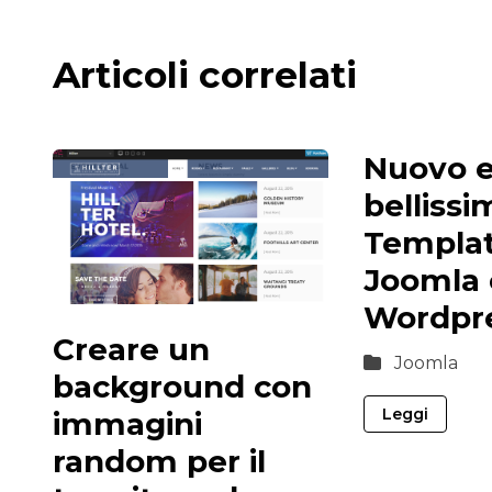
Articoli correlati
Nuovo 
bellissi
Templat
Joomla 
Wordpr
Creare un
Joomla
background con
Leggi
immagini
random per il