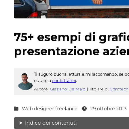
75+ esempi di grafi
presentazione azie
Ti auguro buona lettura e mi raccomando, se dop
esitare a
contattarmi
.
Autore:
Graziano De Maio
|
Titolare di
Gdmtech
Web designer freelance
29 ottobre 2013
Indice dei contenuti