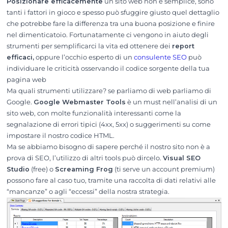
Posizionare efficacemente
un sito web non è semplice, sono
tanti i fattori in gioco e spesso può sfuggire giusto quel dettaglio
che potrebbe fare la differenza tra una buona posizione e finire
nel dimenticatoio. Fortunatamente ci vengono in aiuto degli
strumenti per semplificarci la vita ed ottenere dei
report
efficaci,
oppure l’occhio esperto di un
consulente SEO
può
individuare le criticità osservando il codice sorgente della tua
pagina web
Ma quali strumenti utilizzare? se parliamo di web parliamo di
Google.
Google Webmaster Tools
è un must nell’analisi di un
sito web, con molte funzionalità interessanti come la
segnalazione di errori tipici (4xx, 5xx) o suggerimenti su come
impostare il nostro codice HTML.
Ma se abbiamo bisogno di sapere perché il nostro sito non è a
prova di SEO, l’utilizzo di altri tools può dircelo.
Visual SEO
Studio
(free) o
Screaming Frog
(ti serve un account premium)
possono fare al caso tuo, tramite una raccolta di dati relativi alle
“mancanze” o agli “eccessi” della nostra strategia.