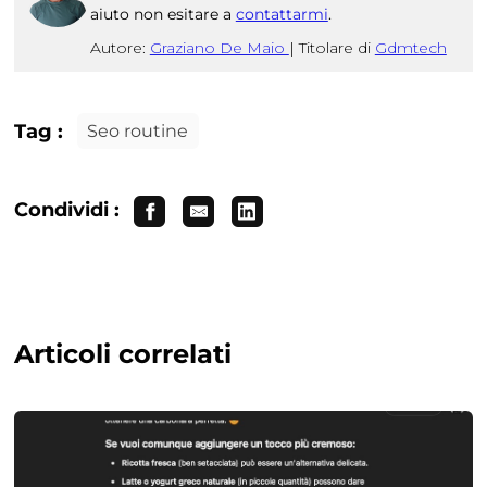
aiuto non esitare a
contattarmi
.
Autore:
Graziano De Maio
|
Titolare di
Gdmtech
Tag :
Seo routine
Condividi :
Articoli correlati