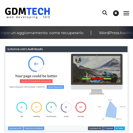
theme switche
po un aggiornamento: come recuperarlo
WordPress bacheca no
‹
›