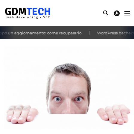
theme switche
po un aggiornamento: come recuperarlo
WordPress bacheca non
‹
›